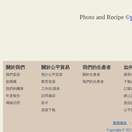
Photo and Recipe ©
關於我們
關於公平貿易
我們的生產者
如
我們是誰
簡介公平貿易
關於生產者
購買
架構圖
教育資源
我們的生產者
下載
我們的團隊
工作坊/講座
訂購
年度報告
訪問邀請
網上
傳媒訪問
影片
貨品
資源下載
公平
服務條款
|
Copyright © 2013