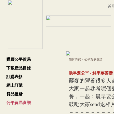
首
購買公平貿易
如何購買
>
公平貿易食譜
下載產品目錄
晨早要公平 - 鮮果藜麥撈
訂購表格
藜麥的營養很多人
網上訂購
大家一起參考呢個
貨品批發
餐，一起：晨早要
公平貿易食譜
鼓勵大家send返相
－－－－－－－－