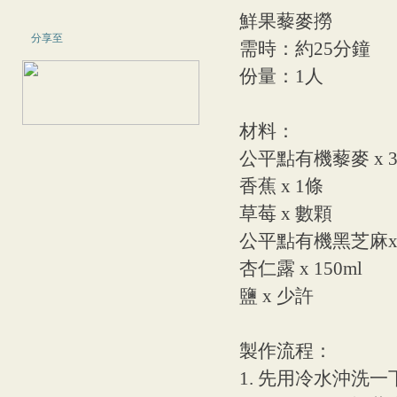
鮮果藜麥撈
分享至
需時：約25分鐘
份量：1人
材料：
公平點有機藜麥 x 3
香蕉 x 1條
草莓 x 數顆
公平點有機黑芝麻x
杏仁露 x 150ml
鹽 x 少許
製作流程：
1. 先用冷水沖洗