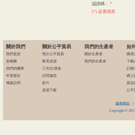
認證碼：
*
(*) 必需填寫
關於我們
關於公平貿易
我們的生產者
如
我們是誰
簡介公平貿易
關於生產者
購買
架構圖
教育資源
我們的生產者
下載
我們的團隊
工作坊/講座
訂購
年度報告
訪問邀請
網上
傳媒訪問
影片
貨品
資源下載
公平
服務條款
|
Copyright © 2013