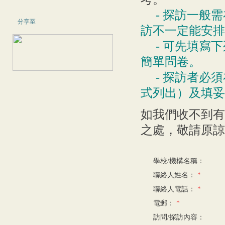
- 探訪一般需
分享至
訪不一定能安排
- 可先填寫下
簡單問卷。
- 探訪者必須
式列出）及填妥
如我們收不到有
之處，敬請原諒
學校/機構名稱：
聯絡人姓名：
*
聯絡人電話：
*
電郵：
*
訪問/探訪內容：