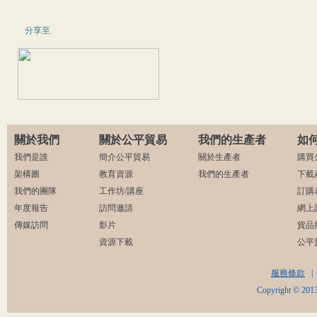
分享至
關於我們
關於公平貿易
我們的生產者
如
我們是誰
簡介公平貿易
關於生產者
購買
架構圖
教育資源
我們的生產者
下載
我們的團隊
工作坊/講座
訂購
年度報告
訪問邀請
網上
傳媒訪問
影片
貨品
資源下載
公平
服務條款
|
Copyright © 2013