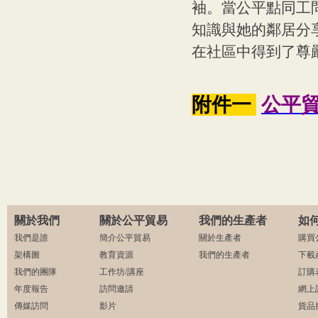
袖。當公平點同工問
知識與她的鄰居分
在社區中得到了尊
附件一
公平貿
關於我們
關於公平貿易
我們的生產者
如
我們是誰
簡介公平貿易
關於生產者
購買
架構圖
教育資源
我們的生產者
下載
我們的團隊
工作坊/講座
訂購
年度報告
訪問邀請
網上
傳媒訪問
影片
貨品