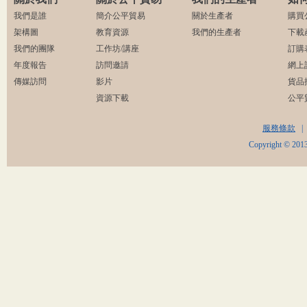
我們是誰
簡介公平貿易
關於生產者
購買
架構圖
教育資源
我們的生產者
下載
我們的團隊
工作坊/講座
訂購
年度報告
訪問邀請
網上
傳媒訪問
影片
貨品
資源下載
公平
服務條款
|
Copyright © 2013