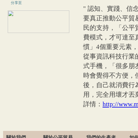
分享至
" 認知、實踐、信
要真正推動公平貿易
民的支持，「公平
費模式，才可達至
慣」4個重要元素，
從事資訊科技行業
式手機，「很多朋友問
時會覺得不方便，但
後，自己就消費行
用，完全用壞才丟
詳情：
http://www.
關於我們
關於公平貿易
我們的生產者
如