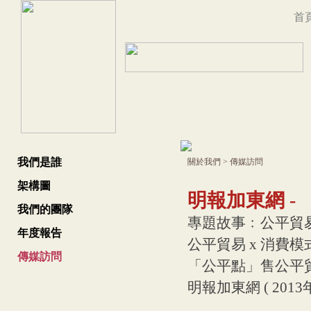
首
我們是誰
關於我們
>
傳媒訪問
架構圖
明報加東網 -
我們的團隊
專題故事﹕公平貿
年度報告
公平貿易 x 消費模
傳媒訪問
「公平點」售公平
明報加東網 ( 2013年