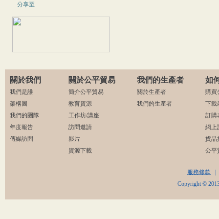
分享至
關於我們
關於公平貿易
我們的生產者
如
我們是誰
簡介公平貿易
關於生產者
購買
架構圖
教育資源
我們的生產者
下載
我們的團隊
工作坊/講座
訂購
年度報告
訪問邀請
網上
傳媒訪問
影片
貨品
資源下載
公平
服務條款
|
Copyright © 2013