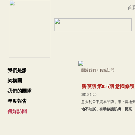
首
我們是誰
關於我們
>
傳媒訪問
架構圖
新假期 第855期 意國修
我們的團隊
2016-1-25
年度報告
意大利公平貿易品牌，用上當地
地不油膩，有助修護肌膚、提亮
傳媒訪問