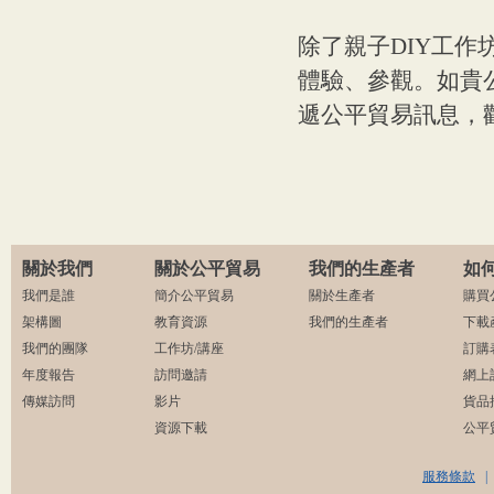
除了親子DIY工
體驗、參觀。如貴
遞公平貿易訊息，
關於我們
關於公平貿易
我們的生產者
如
我們是誰
簡介公平貿易
關於生產者
購買
架構圖
教育資源
我們的生產者
下載
我們的團隊
工作坊/講座
訂購
年度報告
訪問邀請
網上
傳媒訪問
影片
貨品
資源下載
公平
服務條款
|