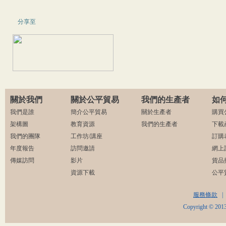
分享至
關於我們
關於公平貿易
我們的生產者
如
我們是誰
簡介公平貿易
關於生產者
購買
架構圖
教育資源
我們的生產者
下載
我們的團隊
工作坊/講座
訂購
年度報告
訪問邀請
網上
傳媒訪問
影片
貨品
資源下載
公平
服務條款
|
Copyright © 2013