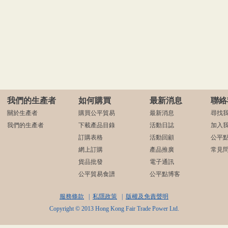
我們的生產者
如何購買
最新消息
聯絡
關於生產者
購買公平貿易
最新消息
尋找
我們的生產者
下載產品目錄
活動日誌
加入
訂購表格
活動回顧
公平
網上訂購
產品推廣
常見
貨品批發
電子通訊
公平貿易食譜
公平點博客
服務條款
|
私隱政策
|
版權及免責聲明
Copyright © 2013 Hong Kong Fair Trade Power Ltd.