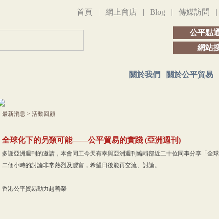
首頁
|
網上商店
|
Blog
|
傳媒訪問
公平點
網站
關於我們
關於公平貿易
最新消息
>
活動回顧
全球化下的叧類可能——公平貿易的實踐 (亞洲週刊)
多謝亞洲週刊的邀請，本會同工今天有幸與亞洲週刊編輯部近二十位同事分享「全球
二個小時的討論非常熱烈及豐富，希望日後能再交流、討論。
香港公平貿易動力趙善榮