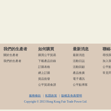
我們的生產者
如何購買
最新消息
聯絡
關於生產者
購買公平貿易
最新消息
尋找
我們的生產者
下載產品目錄
活動日誌
加入
訂購表格
活動回顧
公平
網上訂購
產品推廣
常見
貨品批發
電子通訊
公平貿易食譜
公平點博客
服務條款
|
私隱政策
|
版權及免責聲明
Copyright © 2013 Hong Kong Fair Trade Power Ltd.