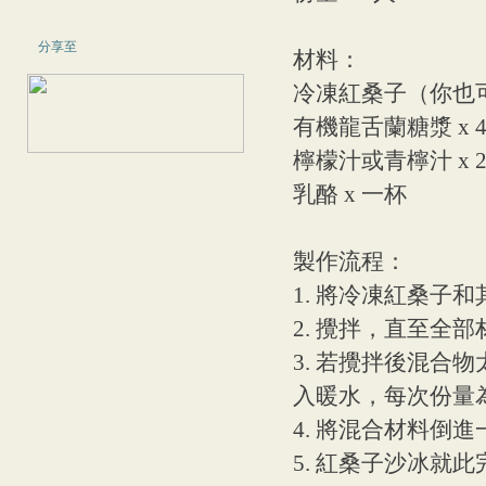
分享至
材料：
冷凍紅桑子（你也可
有機龍舌蘭糖漿 x 
檸檬汁或青檸汁 x 
乳酪 x 一杯
製作流程：
1. 將冷凍紅桑子
2. 攪拌，直至全
3. 若攪拌後混合
入暖水，每次份量
4. 將混合材料倒
5. 紅桑子沙冰就此