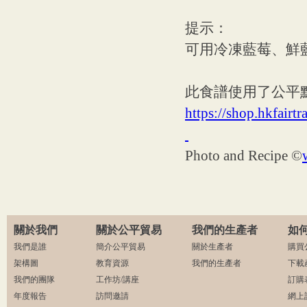
提示：
可用冷凍藍莓、鮮
此食譜使用了公平點
https://shop.hkfair
Photo and Recipe ©
關於我們
關於公平貿易
我們的生產者
如
我們是誰
簡介公平貿易
關於生產者
購買
架構圖
教育資源
我們的生產者
下載
我們的團隊
工作坊/講座
訂購
年度報告
訪問邀請
網上