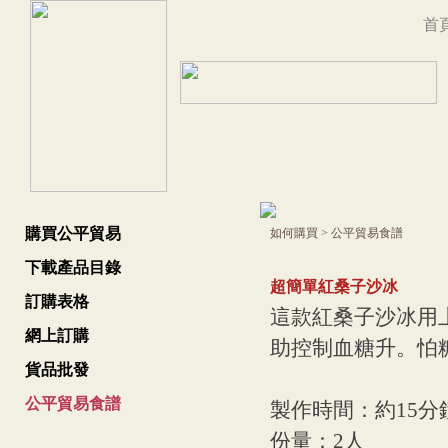
首
購買公平貿易
如何購買
>
公平貿易食譜
下載產品目錄
超簡單紅桑子沙冰
訂購表格
這款紅桑子沙冰用上有
網上訂購
助控制血糖升。怕
貨品批發
公平貿易食譜
製作時間：約15分
份量：2人