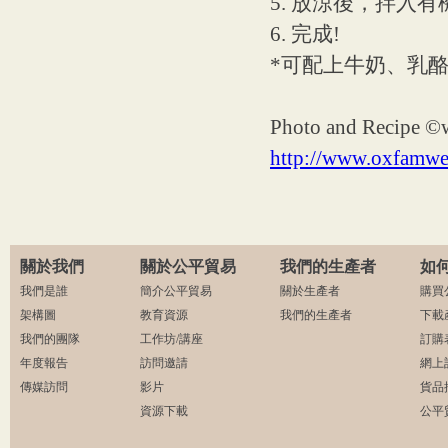
5. 放涼後，拌入
6. 完成!
*可配上牛奶、乳
Photo and Recipe ©
http://www.oxfamwer
關於我們
關於公平貿易
我們的生產者
如
我們是誰
簡介公平貿易
關於生產者
購買
架構圖
教育資源
我們的生產者
下載
我們的團隊
工作坊/講座
訂購
年度報告
訪問邀請
網上
傳媒訪問
影片
貨品
資源下載
公平