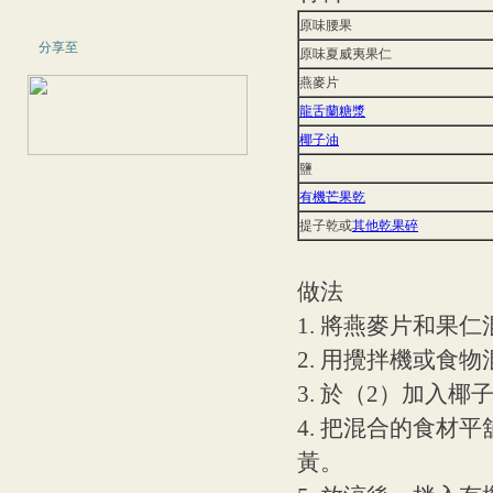
原味腰果
分享至
原味夏威夷果仁
燕麥片
龍舌蘭糖漿
椰子油
鹽
有機芒果乾
提子乾或
其他乾果碎
做法
1. 將燕麥片和果仁
2. 用攪拌機或食
3. 於（2）加入
4. 把混合的食材
黃。