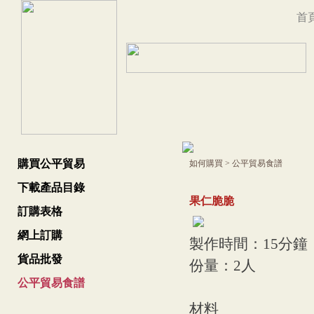
首
購買公平貿易
如何購買
>
公平貿易食譜
下載產品目錄
果仁脆脆
訂購表格
網上訂購
製作時間：15分鐘
貨品批發
份量：2人
公平貿易食譜
材料