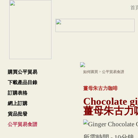
首
購買公平貿易
如何購買
>
公平貿易食譜
下載產品目錄
薑母朱古力咖啡
訂購表格
Chocolate gi
網上訂購
薑母朱古力
貨品批發
公平貿易食譜
所需時間 - 10分鐘