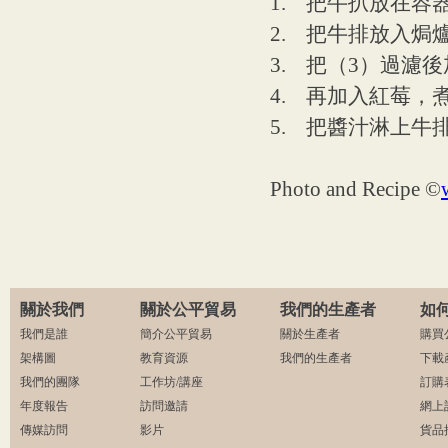
1. 把牛扒放在
2. 把牛排放入
3. 把（3）過濾
4. 再加入紅莓，
5. 把醬汁淋上牛
Photo and Recipe ©
關於我們
關於公平貿易
我們的生產者
如
我們是誰
簡介公平貿易
關於生產者
購買
架構圖
教育資源
我們的生產者
下載
我們的團隊
工作坊/講座
訂購
年度報告
訪問邀請
網上
傳媒訪問
影片
貨品