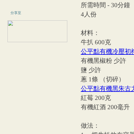
所需時間 - 30分鐘
分享至
4人份
材料：
牛扒 600克
公平點有機冷壓初
有機黑椒粉 少許
鹽 少許
蔥 1條 （切碎）
公平點有機黑朱古
紅莓 200克
有機紅酒 200毫升
做法：