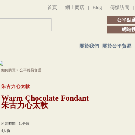
首頁
|
網上商店
|
Blog
|
傳媒訪問
公平點
網站
關於我們
關於公平貿易
如何購買
>
公平貿易食譜
朱古力心太軟
Warm Chocolate Fondant
朱古力心太軟
所需時間 - 15分鐘
4人份