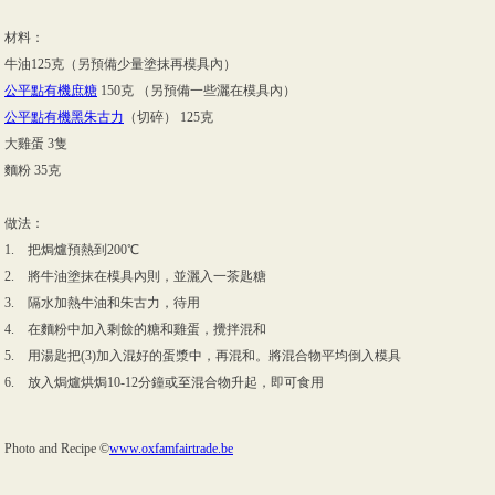
材料：
牛油125克（另預備少量塗抹再模具內）
公平點有機庶糖
150克 （另預備一些灑在模具內）
公平點有機黑朱古力
（切碎） 125克
大雞蛋 3隻
麵粉 35克
做法：
1. 把焗爐預熱到200℃
2. 將牛油塗抹在模具內則，並灑入一茶匙糖
3. 隔水加熱牛油和朱古力，待用
4. 在麵粉中加入剩餘的糖和雞蛋，攪拌混和
5. 用湯匙把(3)加入混好的蛋漿中，再混和。將混合物平均倒入模具
6. 放入焗爐烘焗10-12分鐘或至混合物升起，即可食用
Photo and Recipe ©
www.oxfamfairtrade.be