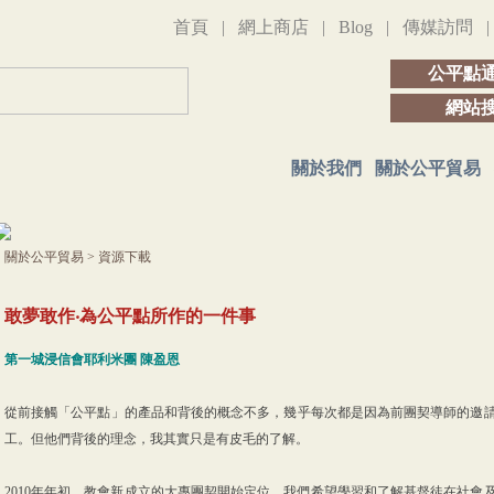
首頁
|
網上商店
|
Blog
|
傳媒訪問
公平點
網站
關於我們
關於公平貿易
關於公平貿易
>
資源下載
敢夢敢作‧為公平點所作的一件事
第一城浸信會耶利米團 陳盈恩
從前接觸「公平點」的產品和背後的概念不多，幾乎每次都是因為前團契導師的邀
工。但他們背後的理念，我其實只是有皮毛的了解。
2010年年初，教會新成立的大專團契開始定位，我們希望學習和了解基督徒在社會