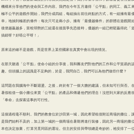
機構來分享他們的使命與工作內容。我們在今年五月邀得「公平點」的同工、義工
極不公平的遊戲作開始，我們分成四組，每組抽出前往終點的方式，有一組擁有最
幸」地抽到極差的條件：每次只可走兩小步。擁有「最優越條件」的群體在遊戲開
後便越贏越多，當較弱勢的三組還在後面爭先恐後時，優越的一組已輕鬆贏得此「
搞錯呀？好唔公平呀！」
原來這的確不是遊戲，而是世界上某些國家在真實中會出現的情況。
在那天聽過「公平點」使命小組的分享後，我和團友們對他們的工作和公平貿易的
趣。但頭腦上的認識是不足夠的，於是，我問自己，我們可以為他們做些什麼？
這問題在我腦海中不斷迴盪。之後，終於有了一個大膽的建議，但未知可行與否。
暑假租借一個小攤位來賣「公平點」的產品和傳遞他們的理念！沒想到大家的反應
「奉命」去探索這事的可行性。
這個過程毫不順利。我們的教會位於沙田第一城，因此希望租借附近商場的攤位，
是我們始料不及的，加上第一城的一個商場在暑期將進行裝修，因此另一商場的攤
本也決定放棄，打算另覓同區的選址。但主的安排與帶領總是奇妙的，祂安排了一