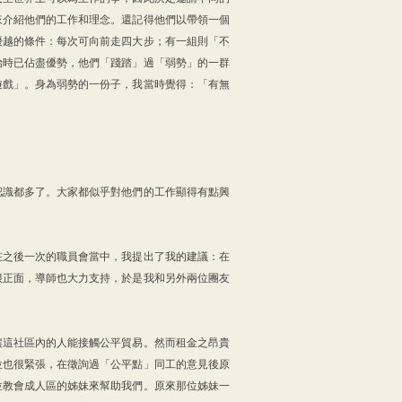
來介紹他們的工作和理念。還記得他們以帶領一個
優越的條件：每次可向前走四大步；有一組則「不
始時已佔盡優勢，他們「踐踏」過「弱勢」的一群
遊戲」。身為弱勢的一份子，我當時覺得：「有無
認識都多了。大家都似乎對他們的工作顯得有點興
在之後一次的職員會當中，我提出了我的建議：在
很正面，導師也大力支持，於是我和另外兩位團友
讓這社區內的人能接觸公平貿易。然而租金之昂貴
位也很緊張，在徵詢過「公平點」同工的意見後原
位教會成人區的姊妹來幫助我們。原來那位姊妹一