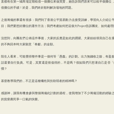
直都有在第一城商場定期租借一個攤位來做買賣，她告訴我們原來可以租半個攤位
借攤位的手續！於是，我們終於順利解決場地的問題。
之後籌備的事還有很多：我們到了香港公平貿易動力去接受訓練，學習向人介紹公
目；我們要想好攤位的運作方法；我們考慮如何把這個大Project告訴團友、如何處
沒想到，向團友們公佈這件事後，大家的反應是如此的踴躍。大家紛紛填寫自己在
的不夠回本時大家願意「奉獻」的金額。
陌生人看來，可能覺得整件事是一個何等「愚蠢」的計劃。出力無錢收之餘，有盈
話還要自行負責。可是，其實還是很值得的，不是嗎？假如我們只想著自己是否「
憫？
基督教導我們的，不正是這種犧牲與扶助弱者的精神嗎？
感謝神，讓我有機會參與整個籌備此計劃的過程，使我增加了不少籌備活動的經驗
的貧窮農民爭一口氣的快樂。