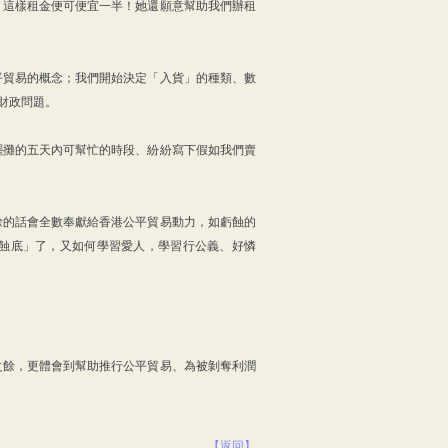
，這樣租金便可便宜一半！她還願意幫助我們辦租
平貿易的概念；我們開始決定「入貨」的種類、數
理財政問題。
擺攤的五天內可幫忙的時段、紛紛寫下假如我們賣
餘的話會全數奉獻給香港公平貿易動力，如虧蝕的
蝕底」了，又如何學習愛人，學習行公義、好憐
之餘，更體會到幫助推行公平貿易、為被剝奪利潤
【返回】