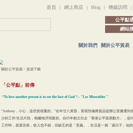
首頁
|
網上商店
|
Blog
|
傳媒訪問
公平點
網站
關於我們
關於公平貿易
關於公平貿易
>
資源下載
「公平點」前傳
“To love another person is to see the face of God “-- "Les Miserables "
“Anthony，小心，這些貨很重的。”在年廿八黃昏，當我預備將貨品從辦公室搬
少的工作/生活片段，相繼地浮現眼前。自05年創立社企「香港公平貿易動力」，這
工作時，資源充裕，收入也不錯，但缺乏的是「意義」，生活是一個「過日子」似的