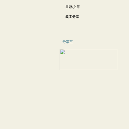
書藉/文章
義工分享
分享至