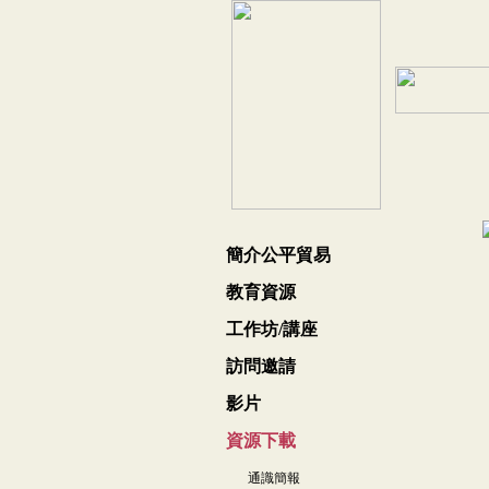
簡介公平貿易
教育資源
工作坊/講座
訪問邀請
影片
資源下載
通識簡報