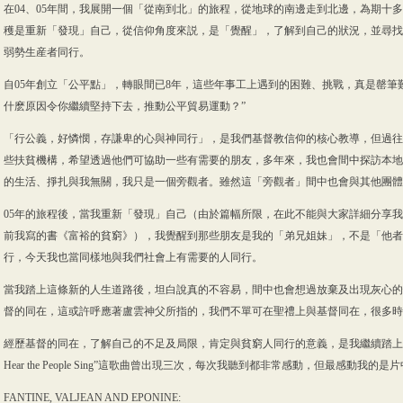
在04、05年間，我展開一個「從南到北」的旅程，從地球的南邊走到北邊，為期十
穫是重新「發現」自己，從信仰角度來説，是「覺醒」，了解到自己的狀況，並尋找
弱勢生産者同行。
自05年創立「公平點」，轉眼間已8年，這些年事工上遇到的困難、挑戰，真是罄筆難書。
什麽原因令你繼續堅持下去，推動公平貿易運動？”
「行公義，好憐憫，存謙卑的心與神同行」，是我們基督教信仰的核心教導，但過往
些扶貧機構，希望透過他們可協助一些有需要的朋友，多年來，我也會間中探訪本地
的生活、掙扎與我無關，我只是一個旁觀者。雖然這「旁觀者」間中也會與其他團體 
05年的旅程後，當我重新「發現」自己（由於篇幅所限，在此不能與大家詳細分享
前我寫的書《富裕的貧窮》），我覺醒到那些朋友是我的「弟兄姐妹」，不是「他者
行，今天我也當同樣地與我們社會上有需要的人同行。
當我踏上這條新的人生道路後，坦白說真的不容易，間中也會想過放棄及出現灰心的
督的同在，這或許呼應著盧雲神父所指的，我們不單可在聖禮上與基督同在，很多時
經歷基督的同在，了解自己的不足及局限，肯定與貧窮人同行的意義，是我繼續踏上這條
Hear the People Sing”這歌曲曾出現三次，每次我聽到都非常感動，但最感
FANTINE, VALJEAN AND EPONINE: