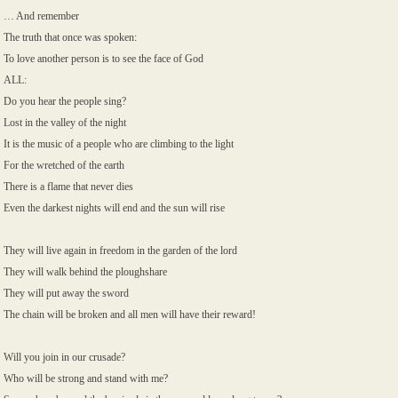
… And remember
The truth that once was spoken:
To love another person is to see the face of God
ALL:
Do you hear the people sing?
Lost in the valley of the night
It is the music of a people who are climbing to the light
For the wretched of the earth
There is a flame that never dies
Even the darkest nights will end and the sun will rise
They will live again in freedom in the garden of the lord
They will walk behind the ploughshare
They will put away the sword
The chain will be broken and all men will have their reward!
Will you join in our crusade?
Who will be strong and stand with me?