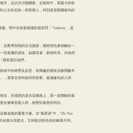
多個月，走訪共20個國家。在旅程中，我最大的收
到人生的召命—與貧窮人，特別是貧窮國家内的
間中也有新相識的朋友問：“Anthony ，是
，這教導與我的生活脫節，雖然我也會捐獻給一
一些基層的朋友，如露宿者、新移民等。但他們
/ 朋友探訪他們。
我旅途中的經歷及反思，有興趣的朋友請參閲數年
」，基督在世時如何與貧窮、被邊緣化的人同
情況，但感恩的是在這條路上，我一直體驗到基
更在服事貧窮人時，經歷到基督的同在。
道路的重要力量。在“孤星淚”中，“Do You
動我的是片中結尾出現那次，它的歌詞與先前的略爲不同。