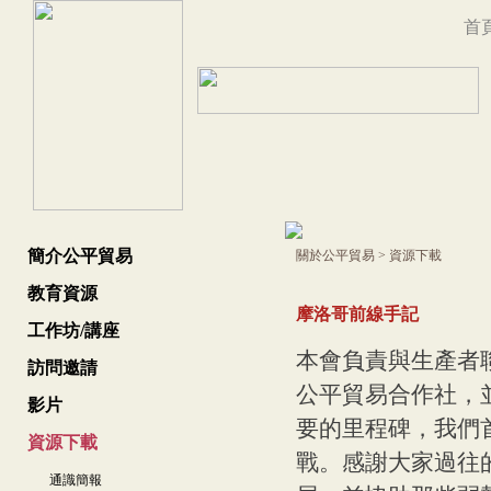
首
簡介公平貿易
關於公平貿易
>
資源下載
教育資源
摩洛哥前線手記
工作坊/講座
本會負責與生產者聯
訪問邀請
公平貿
易合作社，
影片
要的里程碑，我們
資源下載
戰。感謝大家過往
通識簡報