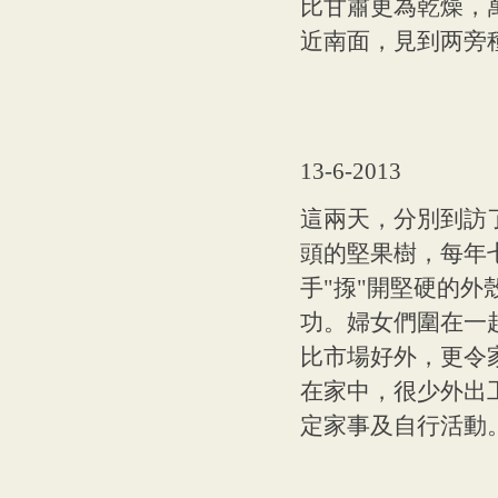
比甘肅更為乾燥，
近南面，見到两旁
13-6-2013
這兩天，分別到訪
頭的堅果樹，每年
手"揼"開堅硬的外
功。婦女們圍
在一
比市場好外，更令
在家中，很少外出
定家事及自行活動