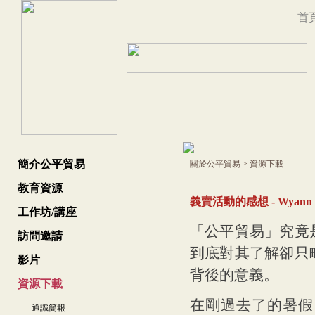
首
簡介公平貿易
關於公平貿易
>
資源下載
教育資源
義賣活動的感想 - Wyann
工作坊/講座
「公平貿易」究竟
訪問邀請
到底對其了解卻只
影片
背後的意義。
資源下載
在剛過去了的暑假
通識簡報