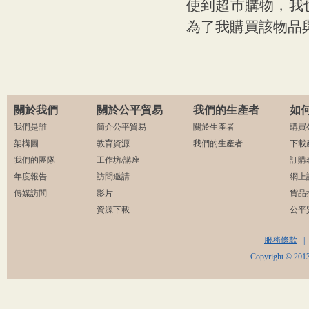
使到超市購物，我
為了我購買該物品
關於我們
關於公平貿易
我們的生產者
如
我們是誰
簡介公平貿易
關於生產者
購買
架構圖
教育資源
我們的生產者
下載
我們的團隊
工作坊/講座
訂購
年度報告
訪問邀請
網上
傳媒訪問
影片
貨品
資源下載
公平
服務條款
|
Copyright © 2013