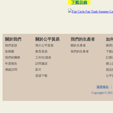
下載目錄
關於我們
關於公平貿易
我們的生產者
如
我們是誰
簡介公平貿易
關於生產者
購買
架構圖
教育資源
我們的生產者
下載
我們的團隊
工作坊/講座
訂購
年度報告
訪問邀請
網上
傳媒訪問
影片
貨品
資源下載
公平
服務條款
|
Copyright © 2013