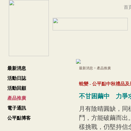
首
最新消息
最新消息
>
產品推廣
活動日誌
蛻變 - 公平點中秋禮品及
活動回顧
不甘困繭中 力爭
產品推廣
月有陰晴圓缺，同
電子通訊
鬥，方能破繭而出
公平點博客
樣挑戰，仍堅持信