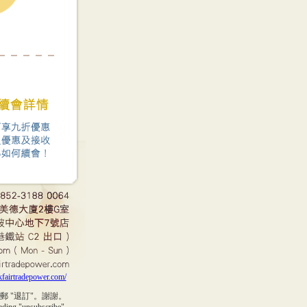
kfairtradepower.com/
 "退訂"。謝謝。