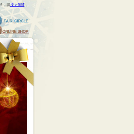
 ，請
按此瀏覽
。