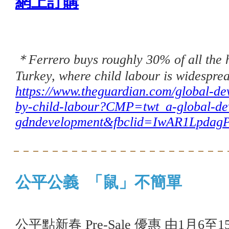
網上訂購
＊Ferrero buys roughly 30% of all the ha
Turkey, where child labour is widespre
https://www.theguardian.com/global-dev
by-child-labour?CMP=twt_a-global-de
gdndevelopment&fbclid=IwAR1Lpda
公平公義 「鼠」不簡單
公平點新春 Pre-Sale 優惠 由1