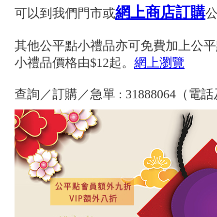
網上商店訂購
可以到我們門市或
其他公平點小禮品亦可免費加上公平
小禮品價格由$12起。
網上瀏覽
查詢／訂購／急單 : 31888064（電話及