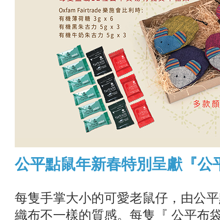
公平點鼠年新春特別呈獻『公
每隻手掌大小的可愛老鼠仔，由公平
織布不一樣的質感。每隻『 公平布袋