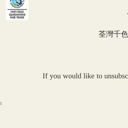
荃灣千色 C
If you would like to unsubsc
1