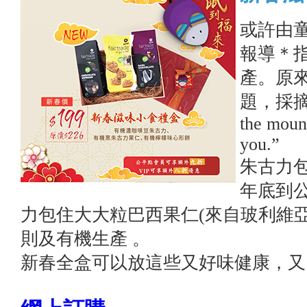
或許由
報導＊指
產。原
題，採摘榛
the mount
you.”
朱古力
年底到
力包住大大粒巴西果仁(來自玻利維
則及有機生產 。
新春全盒可以放這些又好味健康，又