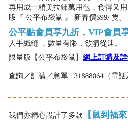
再用成一精美拉鍊萬用包，食得又用
版『 公平布袋鼠 』 新春價$99/ 隻。
公平點會員享九折，
VIP
會員
人手織縫 ，數量有限，欲購從速。
限量版【公平布袋鼠】
網上訂購及詳
查詢／訂購／急單 : 31888064（電話及
【鼠到福來
我們亦精心設計了多款