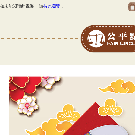
如未能閱讀此電郵 ，請
按此瀏覽
。