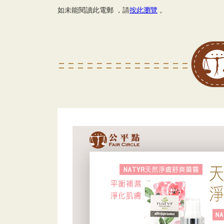
如未能閱讀此電郵 ，請
按此瀏覽
。