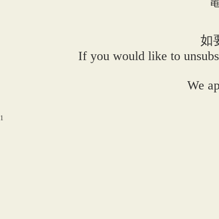
電
如
If you would like to unsubs
We ap
1