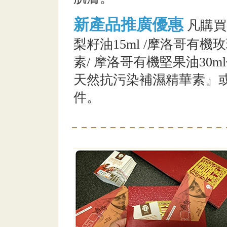
新產品推廣優惠
凡購買
梨籽油15ml /摩洛哥有機玫
素/ 摩洛哥有機堅果油30m
天然抗污染補濕精華素』或 
件。