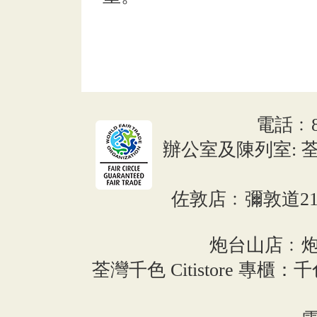
電話﹕852
辦公室及陳列室: 荃
佐敦店﹕彌敦道216
炮台山店﹕炮
荃灣千色 Citistore 專櫃：千