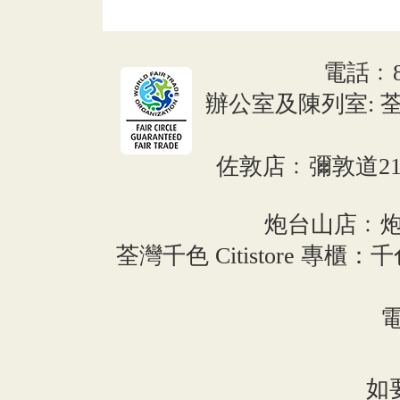
電話﹕852
辦公室及陳列室: 荃
佐敦店﹕彌敦道216
炮台山店﹕炮
荃灣千色 Citistore 專櫃：千
電
如