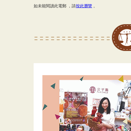
如未能閱讀此電郵 ，請
按此瀏覽
。