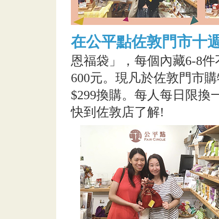
在公平點佐敦門市十
恩福袋」，每個內藏6-8
600元。現凡於佐敦門市購
$299換購。每人每日限換
快到佐敦店了解!