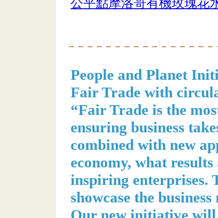
公平點摩洛哥有機玫瑰花水1
People and Planet Init
Fair Trade with circu
“Fair Trade is the mo
ensuring business take
combined with new app
economy, what results 
inspiring enterprises.
showcase the business
Our new initiative will