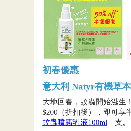
初春優惠
意大利 Natyr有機
大地回春，蚊蟲開始滋生
$200（折扣後），即可
蚊蟲噴霧乳液100ml
一支。