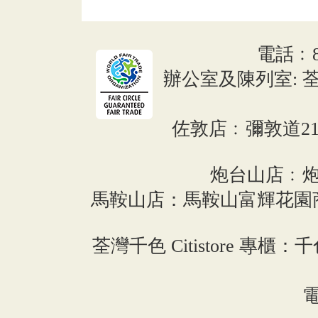
電話﹕852
辦公室及陳列室: 荃
佐敦店﹕彌敦道216
炮台山店﹕炮
馬鞍山店：馬鞍山富輝花園商場
荃灣千色 Citistore 專櫃：千
電