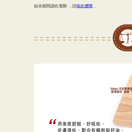
如未能閱讀此電郵 ，請
按此瀏覽
。