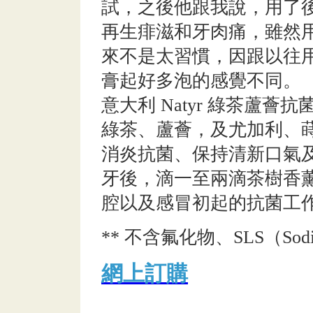
試，之後他跟我說，用了
再生痱滋和牙肉痛，雖然
來不是太習慣，因跟以往
膏起好多泡的感覺不同。
意大利 Natyr 綠茶蘆
綠茶、蘆薈，及尤加利、
消炎抗菌、保持清新口氣
牙後，滴一至兩滴茶樹香
腔以及感冒初起的抗菌工
** 不含氟化物、SLS（Sodium 
網上訂購