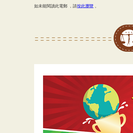
如未能閱讀此電郵 ，請
按此瀏覽
。