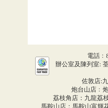
電話﹕852
辦公室及陳列室: 荃
佐敦店:九
炮台山店﹕炮
荔枝角店：九龍荔枝角長義
馬鞍山店：馬鞍山富輝花