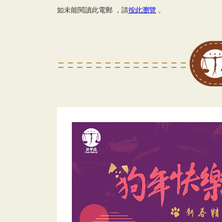
如未能閱讀此電郵 ，請
按此瀏覽
。