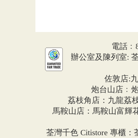
電話﹕852
辦公室及陳列室: 荃
佐敦店:九
炮台山店﹕炮
荔枝角店：九龍荔枝角長義
馬鞍山店：馬鞍山富輝花
荃灣千色 Citistore 專櫃：荃