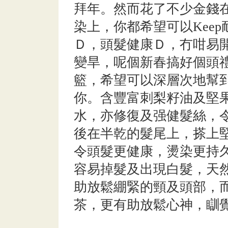
拜年。然而花了不少金錢
染上，你都希望可以Keep
Ｄ，頭髮健康Ｄ，冇咁易
變旱，呢個新春搞好個頭
籃，希望可以深層次地幫
你。含豐富刺梨籽油及堅
水，亦修復及强健髮絲，
後在半乾的髮尾上，搽上
令頭髮更健康，燙染更持
容易掉髮及出現白髮，天
助放鬆綳緊的頸及頭部，
茶，更有助放鬆心神，瞓覺