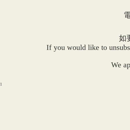
電
如
If you would like to unsubs
We ap
1