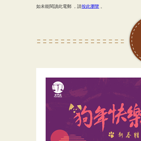
如未能閱讀此電郵 ，請
按此瀏覽
。