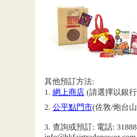
其他預訂方法:
1.
網上商店
(請選擇以銀
2.
公平點門市
(佐敦/炮台山
3. 查詢或預訂: 電話: 318880
info@hkfairtradepower.com