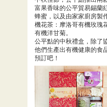
富果香味的公平貿易錫蘭
蜂蜜，以及由家家廚房製
機花茶：摩洛哥有機玫瑰
有機洋甘菊。
公平點的中秋禮盒，除了
他們生產出有機健康的食
預訂吧！