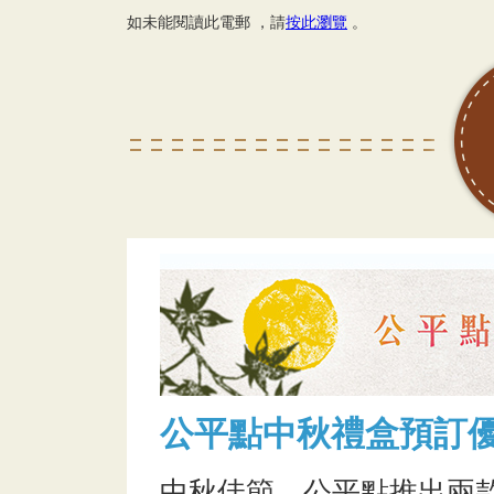
如未能閱讀此電郵 ，請
按此瀏覽
。
公平點中秋禮盒預訂
中秋佳節，公平點推出兩