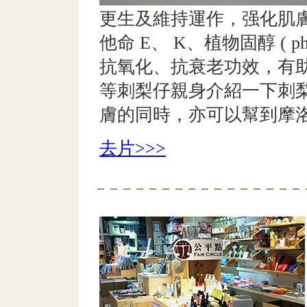
更生及維持運作，强化肌
他命 E、 K、植物固醇 ( ph
抗氧化、抗衰老功效，有
等刺梨仔親身介紹一下刺
膚的同時，亦可以幫到摩
去片>>>