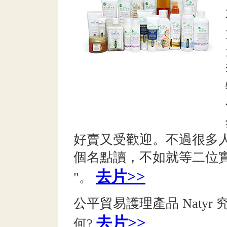
好賣又受歡迎。不過很多人
個名點讀，不如就等二位實習
去片>>
"。
公平貿易護理產品 Natyr
去片>>
何?