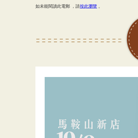
如未能閱讀此電郵 ，請
按此瀏覽
。