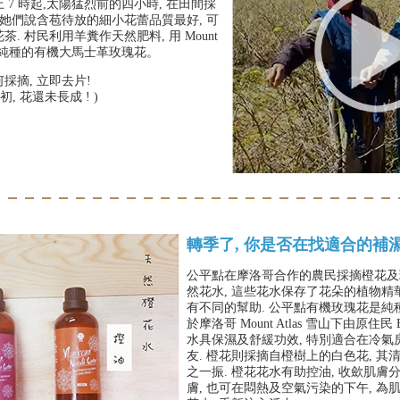
7 時起,太陽猛烈前的四小時, 在田間採
 她們說含苞待放的細小花蕾品質最好, 可
. 村民利用羊糞作天然肥料, 用 Mount
植出純種的有機大馬士革玫瑰花。
採摘, 立即去片!
, 花還未長成 ! )
轉季了, 你是否在找適合的補
公平點在摩洛哥合作的農民採摘橙花及玫
然花水, 這些花水保存了花朵的植物精華
有不同的幫助. 公平點有機玫瑰花是純
於摩洛哥 Mount Atlas 雪山下由原住民 B
水具保濕及舒緩功效, 特別適合在冷氣
友. 橙花則採摘自橙樹上的白色花, 其
之一振. 橙花花水有助控油, 收歛肌膚
膚, 也可在悶熱及空氣污染的下午, 為