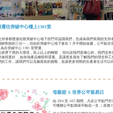
遷往突破中心樓上1301室
少的支持者都透過佐敦突破中心地下的門市認識我們，也成為我們長期的支持
總銷售額的三分一，但由於突破中心地下會在 5 月中開始改建，公平點在
改為在突破中心 1301 室營運。
及經濟下滑的大環境，加上以上的轉變 ，坦白說我們是擔心的，我們沒有
量做得更好 ，如加強產品種類和質素、及讓更多朋友了解我們的理念和工
們的工作，讓我們可以克服面前的挑戰，並讓更多弱勢的生產者生活可以
母親節 X 世界公平貿易日
由 29/4 至 14/5 期間，凡在公平點門市
可獲贈公平點環保手帕花一支（ 原價 HK