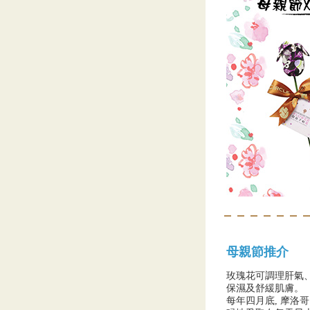
母親節推介
玫瑰花可調理肝氣
保濕及舒緩肌膚。
每年四月底, 摩洛哥 Mo