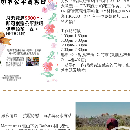
另公平點荔枝角D2門市亦在5月13-1
大意義 --- DIY環保手帕花工作坊」
D2 店購買環保手帕花DIY材料包(HK$
滿 HK$200，即可享一位免費參加 DI
的名額 !
工作坊時段:
1:00pm-1:30pm
3:00pm-3:30pm
5:00pm-5:30pm
7:00pm-7:30pm
地點:公平點荔枝角 D2門市 (九龍荔枝角長
One 4樓402店)
一起手作，向媽媽表達感謝的同時，也
善生活及地位!
、緩和情緒、 抗壓紓鬱，而玫瑰花水有助
unt Atlas 雪山下的 Berbers 村民都忙