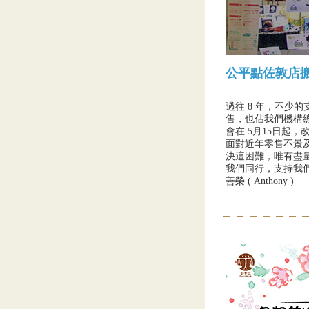
公平點佐敦店搬
過往 8 年，不
售，也佔我們機構
會在 5月15日起，
面對近年零售不景
決這困難，唯有盡
我們同行，支持我
善榮 ( Anthony )