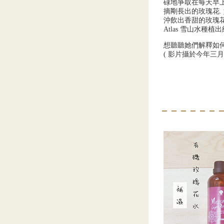
碌地爭取在每天早上 
摘剛長出的玫瑰花.
沖飲出香甜的玫瑰花茶
Atlas 雪山水種
想聽聽她們解釋如何
( 影片攝於今年三月初