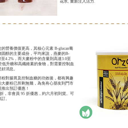
花水, 重新注入活力.
營養價值更高，其核心元素 B-glucan葡
膽固醇的主要成份，平均來說，燕麥的B-
2.2至4.2%，而大麥粉中的含量則高達3.0至
屬於低升糖和高纖維素的食物，對需要控制血
是好消息。
麥粉對腸胃及控制血糖的功效後，都有興趣
的大麥粉已所剩無幾，為免有心朋友到門市
現推出預訂優惠！
 折，非會員 95 折優惠，約六月初到貨。可
預訂。