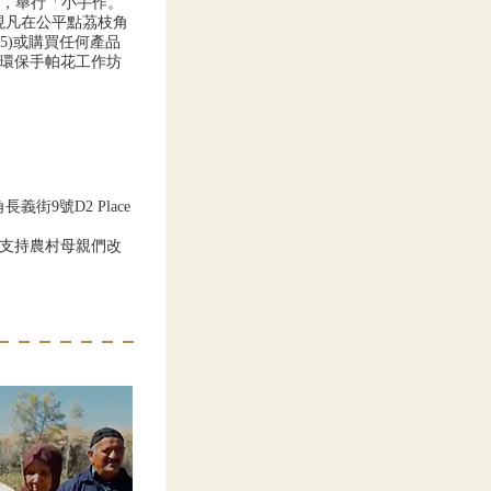
4日，舉行「小手作。
，現凡在公平點茘枝角
35)或購買任何產品
Y 環保手帕花工作坊
義街9號D2 Place
支持農村母親們改