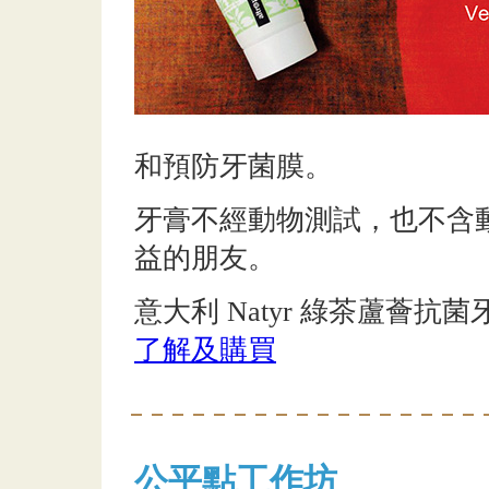
和預防牙菌膜。
牙膏不經動物測試，也不含
益的朋友。
意大利 Natyr 綠茶蘆薈抗菌牙
了解及購買
公平點工作坊