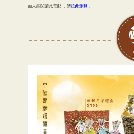
如未能閱讀此電郵 ，請
按此瀏覽
。