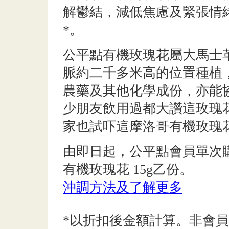
解鬱結，減低焦慮及緊張情
*。
公平點有機玫瑰花屬大馬士
脈約二千多米高的位置種植，獲
農藥及其他化學成份，亦能
少朋友飲用過都大讚這玫瑰
家也試吓這摩洛哥有機玫瑰
由即日起，公平點會員單次購
有機玫瑰花 15g乙份。
沖調方法及了解更多
*以折扣後金額計算。非會