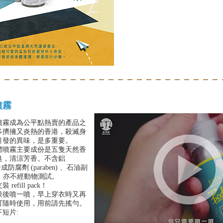
噴霧
噴霧成為公平點熱賣的產品之
多擠擁又炎熱的香港，殺滅身
引發的異味，是多重要。
體噴霧主要成份是五隻天然香
臭，清涼芳香。不含鋁
合成防腐劑 (paraben) 、石油副
n 等，亦不經動物測試。
efill pack！
澡後噴一噴，早上穿衣時又再
可隨時使用，用前請先搖勻。
短片: