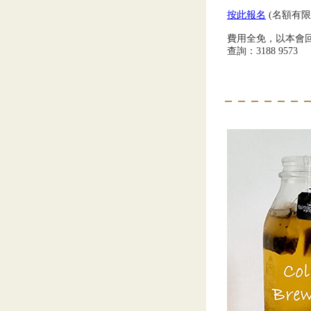
按此報名
(名額有
費用全免，以本會回
查詢：3188 9573