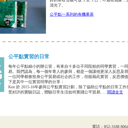
好的茶在雪櫃可放 3 至 5 日，不過在我家
清光了。
公平點一系列的有機果茶
公平點實習的日常
每年公平點細小的辦公室，有來自十多位不同院校的同學實習，一
易。我們認為，每一個年青人的參與，都是一個讓他更深入反思及尋
一位同學都會投身公平貿易或社企的工作，但能藉此實習，反思價
下是其中一位實習同學的分享：
Ken 於 2015-16年參與公平點實習計劃，除了協助公平點的日常
受好評的實驗日誌，體驗日常生活如何實踐公平貿易......
閱讀全文
電話﹕852-3188 8064