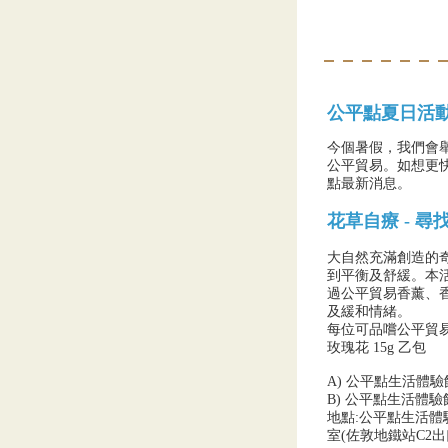
公平點夏日活動
今個暑假，我們會
公平貿易。如想更
點最新消息。
花草自療 - 尋找
大自然充滿創造的
到平衡及舒緩。本
過公平貿易香薰、
及緩和情緒。
每位可品嚐公平貿
玫瑰花 15g 乙包
A) 公平點生活體驗館(佐
B) 公平點生活體驗館(佐
地點:公平點生活體驗
室(佐敦地鐵站C2