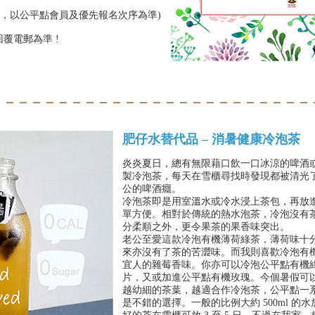
限，以公平點會員及優先報名次序為準)
覆電郵為準 !
肥仔水替代品 – 消暑健康冷泡茶
炎炎夏日，總有無限藉口飲一口冰涼的啤酒
製冷泡茶，每天在雪櫃尋找時發現都被清光
公的啤酒癮。
冷泡茶即是用室溫水或冷水浸上茶包，再放進
單方便。相對於傳統的熱水泡茶，冷泡沒有
分柔順之外，更令果茶的果香味突出。
老公至愛這款冷泡有機薄荷綠茶，薄荷味十
來亦沒有了茶的苦澀味。而我則喜歡冷泡有
宜人的雜莓香味。你亦可以冷泡公平點有機
片，又或加進公平點有機玫瑰。今個暑假可
越幼細的茶葉，越適合作冷泡茶，公平點一
是不錯的選擇。一般的比例大約 500ml 的