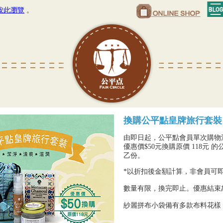
按此瀏覽
。
換購公平點
皇牌
旅行套裝
由即日起，公平點會員單次購物滿
優惠價$50元換購原價 118元 
乙份。
*以折扣後金額計算，非會員可
數量有限，換完即止。優惠結束
紗麗拼布小袋備有多款布料花樣