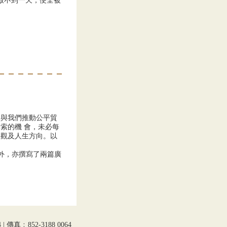
，放不到一天，便全被
同與我們推動公平貿
索的機 會，未必每
值觀及人生方向。以
工作外，亦撰寫了兩篇廣
 | 傳真﹕852-3188 0064