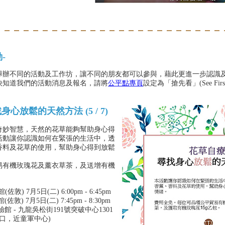
-
舉辦不同的活動及工作坊，讓不同的朋友都可以參與，藉此更進一步認識
快知道我們的活動消息及報名，請將
公平點專頁
設定為「搶先看」(See Fi
身心放鬆的天然方法 (5 / 7)
奇妙智慧，天然的花草能夠幫助身心得
活動讓你認識如何在緊張的生活中，透
香料及花草的使用，幫助身心得到放鬆
易有機玫瑰花及薰衣草茶，及送增有機
敦) 7月5日(二) 6:00pm - 6:45pm
敦) 7月5日(二) 7:45pm - 8:30pm
館 - 九龍吳松街191號突破中心1301
出口，近童軍中心)