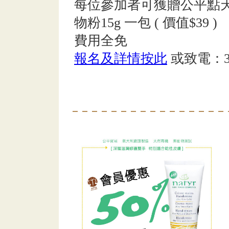
每位參加者可獲贈公平點
物粉15g 一包 ( 價值$39 )
費用全免
報名及詳情按此
或致電：31