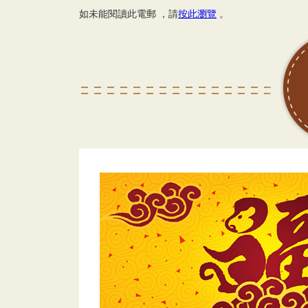
如未能閱讀此電郵 ，請
按此瀏覽
。