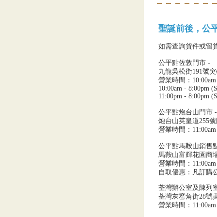
聖誕前後，公
如需查詢貨件或留
公平點佐敦門市 -
九龍吳松街191號
營業時間：10:00am - 9
10:00am - 8:00pm (S
11:00pm - 8:00pm (S
公平點炮台山門市 -
炮台山英皇道255
營業時間：11:00am -
公平點馬鞍山銷售點：
馬鞍山富輝花園商場
營業時間：11:00am 
自取優惠：凡訂購
荃灣辦公室及陳列室
荃灣灰窰角街28號
營業時間：11:00am 