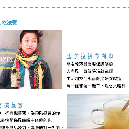
制乾法寶：