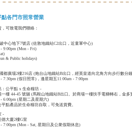
平點各門市照常營業
貨，可致電我們聯絡：
突破中心地下7號店 (佐敦地鐵站C2出口，近童軍中心)
:00pm (Mon - Fri)
at)
un & Public holidays)
號國都廣場2樓216店 (炮台山地鐵站B出口，經英皇道向北角方向步行數分鐘
 7:30pm (假日照常)，逢星期五11:00am - 7:00pm
公平點 x 生命糧坊 -
一樓 44-45 號舖 (馬鞍山地鐵站B出口。於商場一樓扶手電梯轉右，金多
- 6:00pm (星期二及星期六)
公平點產品於生命糧坊自取，可免送貨費。
 -
美德大廈2樓G室
- 7:00pm (Mon - Sat, 星期日及公衆假期休息)