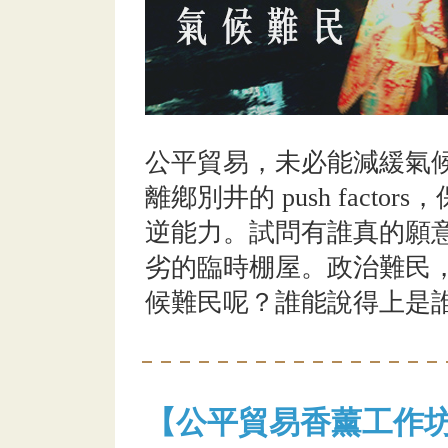
公平貿易，未必能減緩氣
離鄕別井的 push fact
逆能力。試問有誰真的願
劣的臨時棚屋。政治難民
候難民呢？誰能說得上是
【公平貿易香薰工作