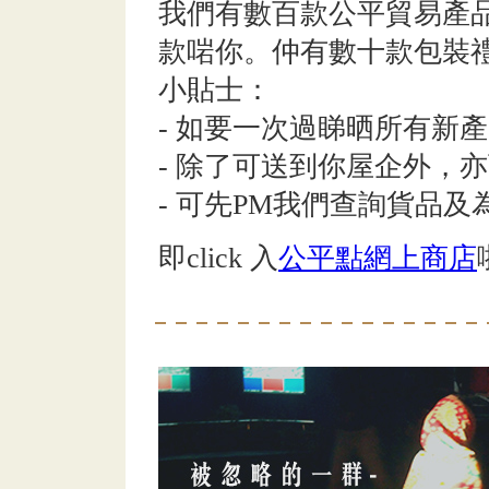
我們有數百款公平貿易產
款啱你。仲有數十款包裝
小貼士：
- 如要一次過睇晒所有新
- 除了可送到你屋企外，
- 可先PM我們查詢貨品及
即click 入
公平點網上商店