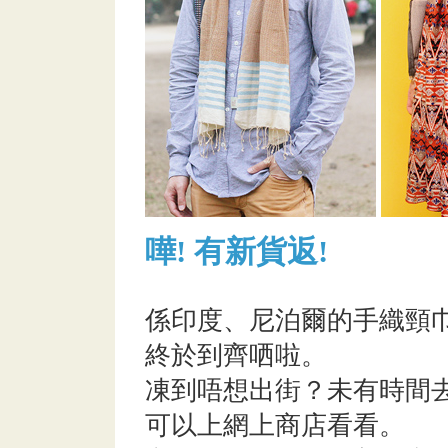
嘩! 有新貨返!
係印度、尼泊爾的手織頸
終於到齊哂啦。
凍到唔想出街？未有時間
可以上網上商店看看。